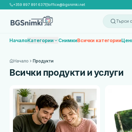
+359 897 891 637
office@bgsnimki.net
Търси с
Начало
Категории
Снимки
Всички категории
Цен
Начало
Продукти
Всички продукти и услуги