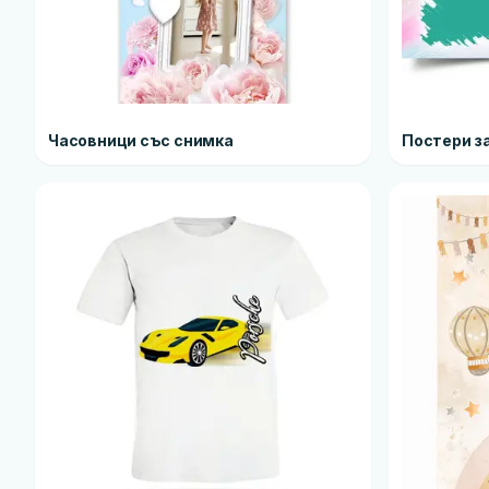
Часовници със снимка
Постери з