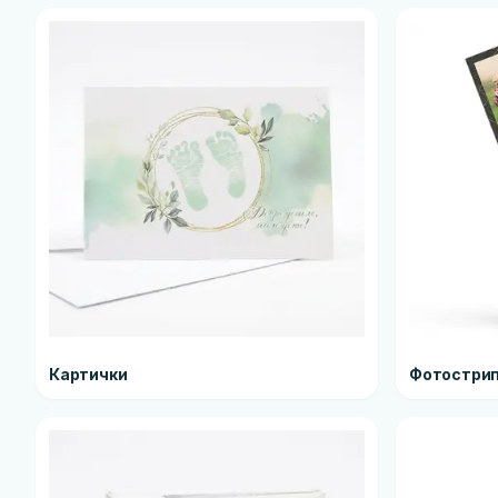
Картички
Фотострип