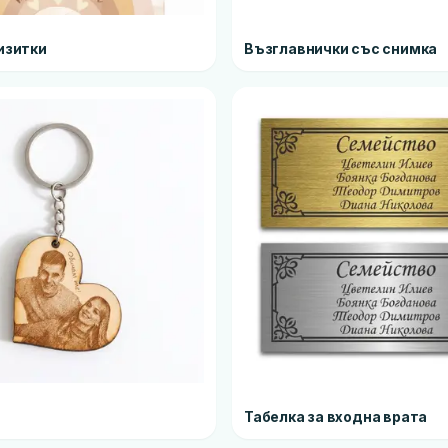
изитки
Възглавнички със снимка
Табелка за входна врата