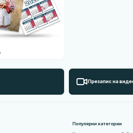
и
Презапис на виде
Популярни категории