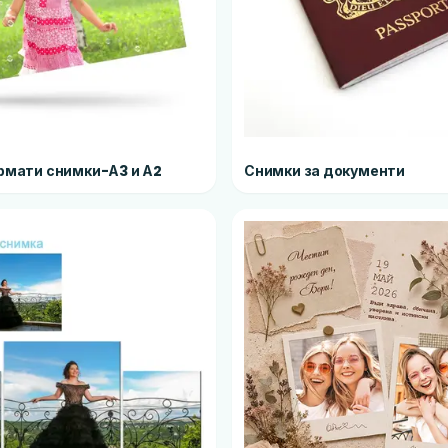
рмати снимки-А3 и А2
Снимки за документи