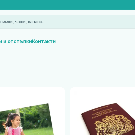
нимки, чаши, канава…
и и отстъпки
Контакти