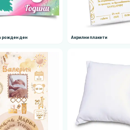
а рожден ден
Акрилни плакети