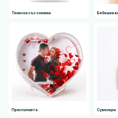
Тениска със снимка
Бебешки в
Преспапиета
Сувенири