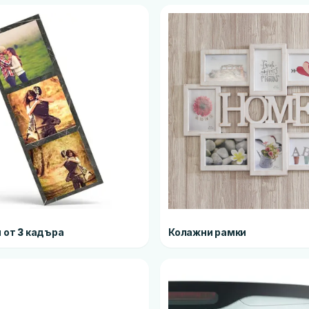
 от 3 кадъра
Колажни рамки