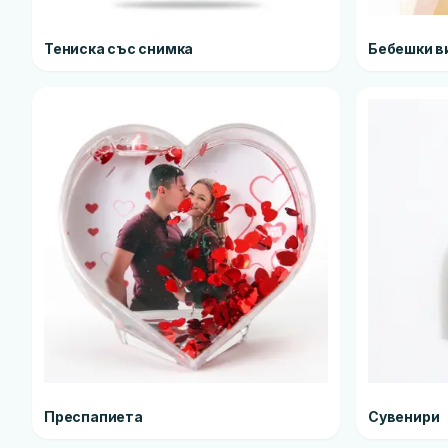
Тениска със снимка
Бебешки в
Преспапиета
Сувенири