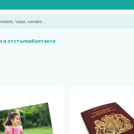
нимки, чаши, канава…
и и отстъпки
Контакти