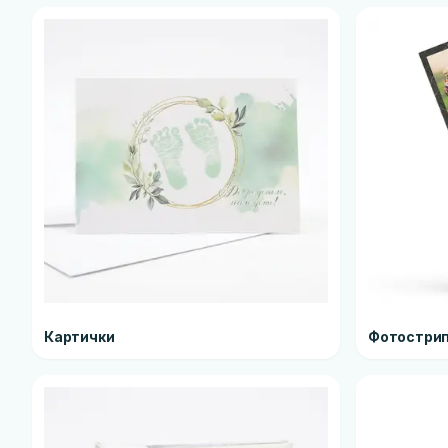
Картички
Фотострип