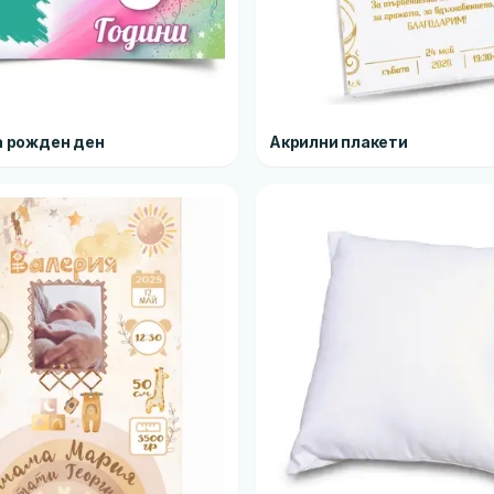
а рожден ден
Акрилни плакети