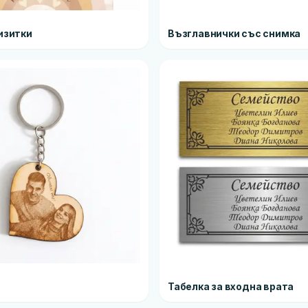
изитки
Възглавнички със снимка
Табелка за входна врата