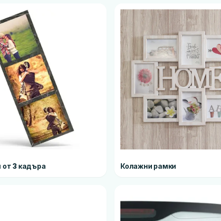
 от 3 кадъра
Колажни рамки