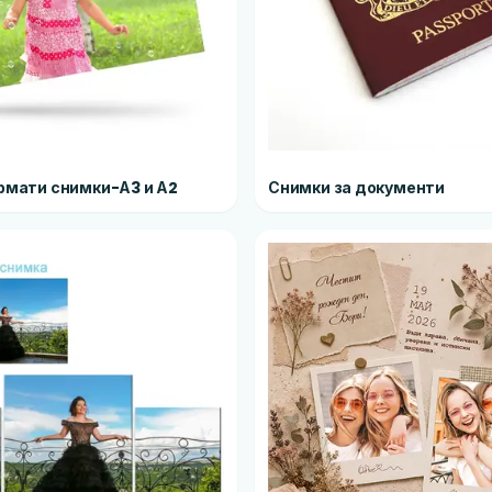
рмати снимки-А3 и А2
Снимки за документи