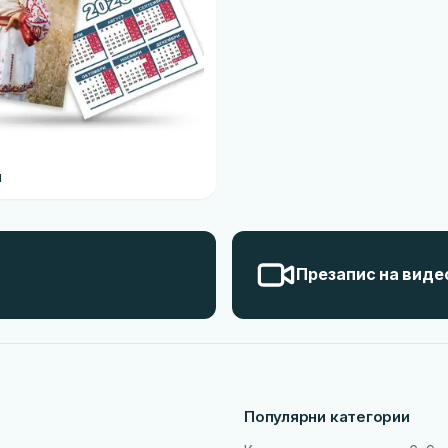
и
Презапис на виде
Популярни категории