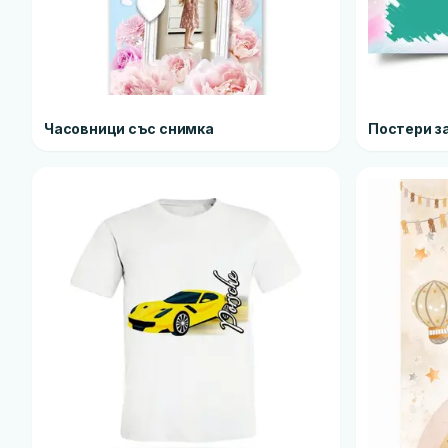
Часовници със снимка
Постери з