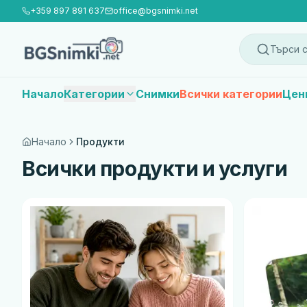
+359 897 891 637
office@bgsnimki.net
Търси с
Начало
Категории
Снимки
Всички категории
Цен
Начало
Продукти
Всички продукти и услуги