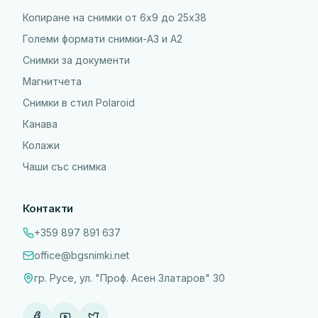
Копиране на снимки от 6x9 до 25х38
Големи формати снимки-А3 и А2
Снимки за документи
Магнитчета
Снимки в стил Polaroid
Канава
Колажи
Чаши със снимка
Контакти
+359 897 891 637
office@bgsnimki.net
гр. Русе, ул. "Проф. Асен Златаров" 30