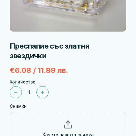
Преспапие със златни
звездички
€6.08 / 11.89 лв.
Количество
1
Снимки
Качете вашата снимка