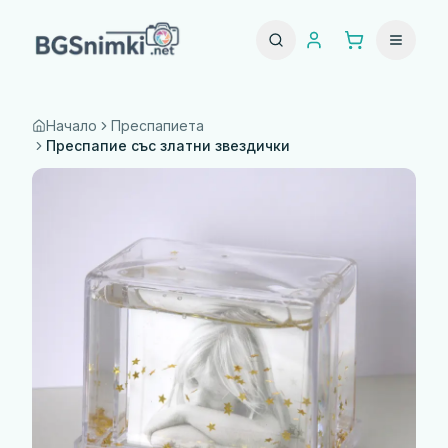
Начало
Преспапиета
Преспапие със златни звездички