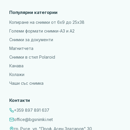
Популярни категории
Копиране на снимки от 6x9 до 25х38
Големи формати снимки-А3 и А2
Снимки за документи
Магнитчета
Снимки в стил Polaroid
Канава
Колажи
Чаши със снимка
Контакти
+359 897 891 637
office@bgsnimki.net
гр. Русе, ул. "Проф. Асен Златаров" 30