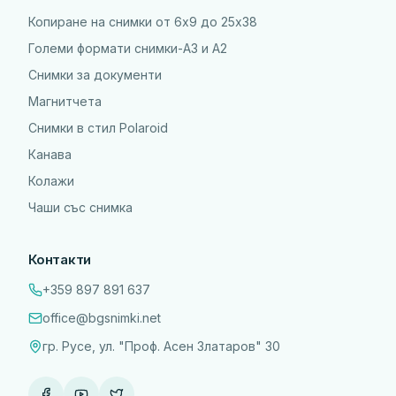
Копиране на снимки от 6x9 до 25х38
Големи формати снимки-А3 и А2
Снимки за документи
Магнитчета
Снимки в стил Polaroid
Канава
Колажи
Чаши със снимка
Контакти
+359 897 891 637
office@bgsnimki.net
гр. Русе, ул. "Проф. Асен Златаров" 30