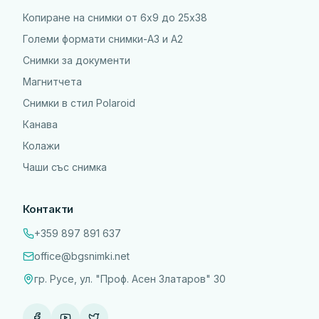
Копиране на снимки от 6x9 до 25х38
Големи формати снимки-А3 и А2
Снимки за документи
Магнитчета
Снимки в стил Polaroid
Канава
Колажи
Чаши със снимка
Контакти
+359 897 891 637
office@bgsnimki.net
гр. Русе, ул. "Проф. Асен Златаров" 30