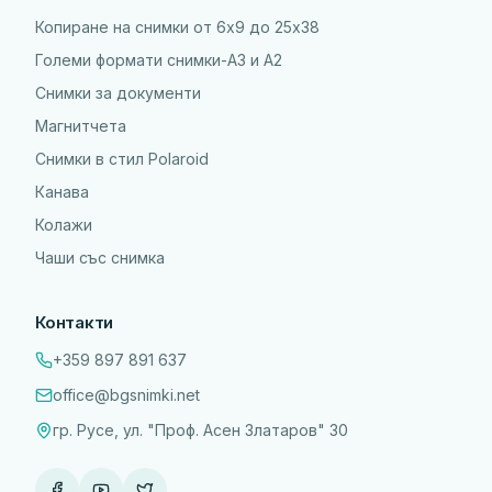
Копиране на снимки от 6x9 до 25х38
Големи формати снимки-А3 и А2
Снимки за документи
Магнитчета
Снимки в стил Polaroid
Канава
Колажи
Чаши със снимка
Контакти
+359 897 891 637
office@bgsnimki.net
гр. Русе, ул. "Проф. Асен Златаров" 30