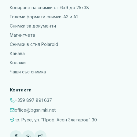
Копиране на снимки от 6x9 до 25х38
Големи формати снимки-А3 и А2
Снимки за документи
Магнитчета
Снимки в стил Polaroid
Канава
Колажи
Чаши със снимка
Контакти
+359 897 891 637
office@bgsnimki.net
гр. Русе, ул. "Проф. Асен Златаров" 30