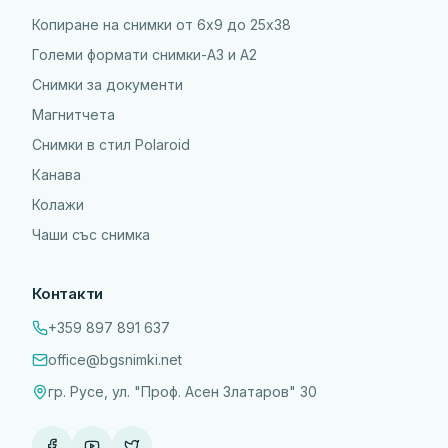
Копиране на снимки от 6x9 до 25х38
Големи формати снимки-А3 и А2
Снимки за документи
Магнитчета
Снимки в стил Polaroid
Канава
Колажи
Чаши със снимка
Контакти
+359 897 891 637
office@bgsnimki.net
гр. Русе, ул. "Проф. Асен Златаров" 30