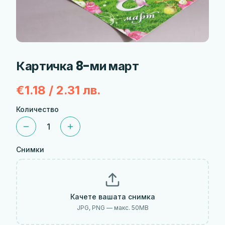
Картичка 8-ми март
€1.18 / 2.31 лв.
Количество
1
Снимки
Качете вашата снимка
JPG, PNG — макс.
50
MB