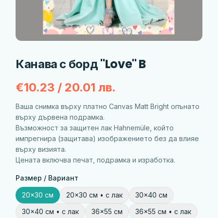
Канава с борд "Love" B
€10.23 / 20.01 лв.
Ваша снимка върху платно Canvas Matt Bright опънато
върху дървена подрамка.
Възможност за защитен лак Hahnemülе, който
импрегнира (защитава) изображението без да влияе
върху визията.
Цената включва печат, подрамка и изработка.
Размер / Вариант
20×30 см
20×30 см • с лак
30×40 см
30×40 см • с лак
36×55 см
36×55 см • с лак