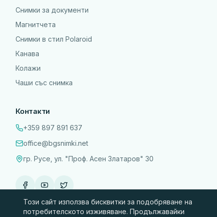
Снимки за документи
Магнитчета
Снимки в стил Polaroid
Канава
Колажи
Чаши със снимка
Контакти
+359 897 891 637
office@bgsnimki.net
гр. Русе, ул. "Проф. Асен Златаров" 30
Този сайт използва бисквитки за подобряване на
потребителското изживяване. Продължавайки