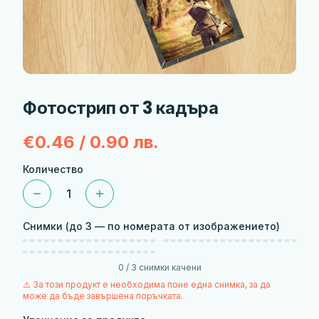
Фотострип от 3 кадъра
€0.46 / 0.90 лв.
Количество
1
Снимки
(до 3 — по номерата от изображението)
Избери снимка
1
Избери снимка
2
1
2
Избери снимка
3
3
0
/
3
снимки качени
⚠️ За този продукт е необходима поне една снимка, за да
може да бъде завършена поръчката.