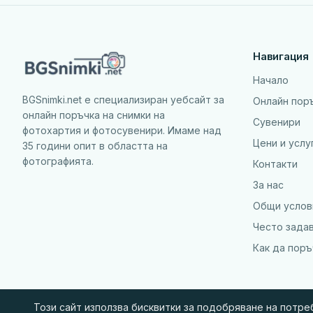
Навигация
Начало
BGSnimki.net е специализиран уебсайт за
Онлайн пор
онлайн поръчка на снимки на
Сувенири
фотохартия и фотосувенири. Имаме над
Цени и услу
35 години опит в областта на
фотографията.
Контакти
За нас
Общи услов
Често зада
Как да пор
Този сайт използва бисквитки за подобряване на потр