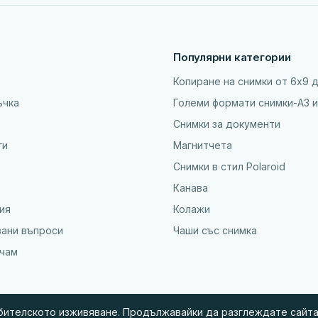
Популярни категории
Копиране на снимки от 6x9 
ъчка
Големи формати снимки-А3 и
Снимки за документи
ги
Магнитчета
Снимки в стил Polaroid
Канава
ия
Колажи
вани въпроси
Чаши със снимка
ъчам
ебителското изживяване. Продължавайки да разглеждате сайта,