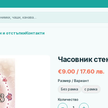
нимки, чаши, канава…
и и отстъпки
Контакти
Часовник сте
€9.00 / 17.60 лв.
Размер / Вариант
Без рамка
с рамка
Количество
1