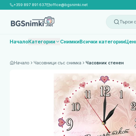
+359 897 891 637
office@bgsnimki.net
Търси с
Начало
Категории
Снимки
Всички категории
Цен
Начало
Часовници със снимка
Часовник стенен