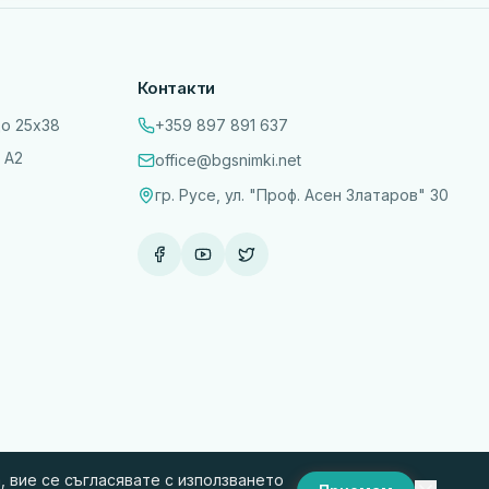
Контакти
до 25х38
+359 897 891 637
 А2
office@bgsnimki.net
гр. Русе, ул. "Проф. Асен Златаров" 30
 вие се съгласявате с използването