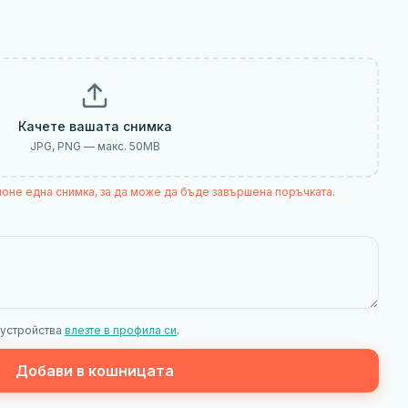
Качете вашата снимка
JPG, PNG — макс.
50
MB
поне една снимка, за да може да бъде завършена поръчката.
 устройства
влезте в профила си
.
Добави в кошницата