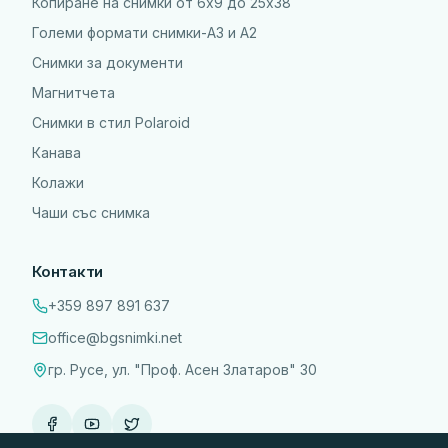
Копиране на снимки от 6x9 до 25х38
Големи формати снимки-А3 и А2
Снимки за документи
Магнитчета
Снимки в стил Polaroid
Канава
Колажи
Чаши със снимка
Контакти
+359 897 891 637
office@bgsnimki.net
гр. Русе, ул. "Проф. Асен Златаров" 30