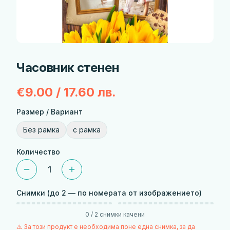
Часовник стенен
€9.00 / 17.60 лв.
Размер / Вариант
Без рамка
с рамка
Количество
1
Снимки
(до 2 — по номерата от изображението)
Избери снимка
1
Избери снимка
2
1
0
/
2
снимки качени
2
⚠️ За този продукт е необходима поне една снимка, за да