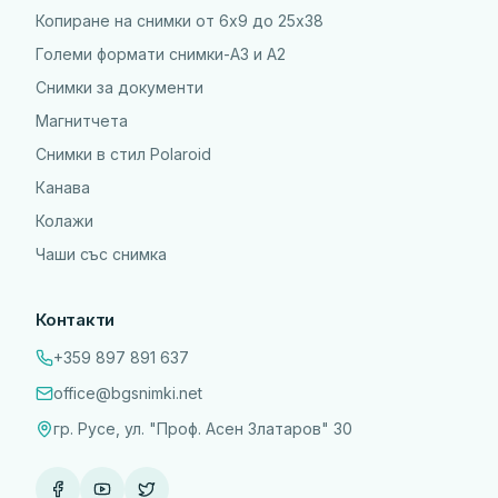
Копиране на снимки от 6x9 до 25х38
Големи формати снимки-А3 и А2
Снимки за документи
Магнитчета
Снимки в стил Polaroid
Канава
Колажи
Чаши със снимка
Контакти
+359 897 891 637
office@bgsnimki.net
гр. Русе, ул. "Проф. Асен Златаров" 30