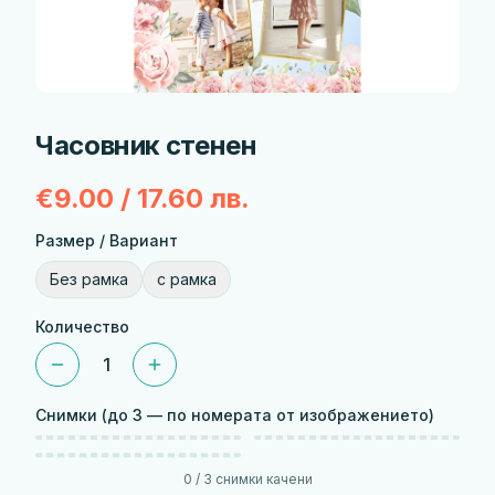
Часовник стенен
€9.00 / 17.60 лв.
Размер / Вариант
Без рамка
с рамка
Количество
1
Снимки
(до 3 — по номерата от изображението)
Избери снимка
1
Избери снимка
2
1
2
Избери снимка
3
3
0
/
3
снимки качени