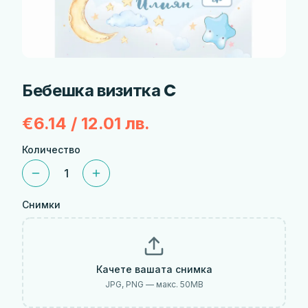
Бебешка визитка C
€6.14 / 12.01 лв.
Количество
1
Снимки
Качете вашата снимка
JPG, PNG — макс.
50
MB