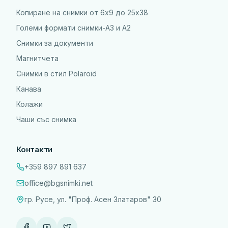
Копиране на снимки от 6x9 до 25х38
Големи формати снимки-А3 и А2
Снимки за документи
Магнитчета
Снимки в стил Polaroid
Канава
Колажи
Чаши със снимка
Контакти
+359 897 891 637
office@bgsnimki.net
гр. Русе, ул. "Проф. Асен Златаров" 30