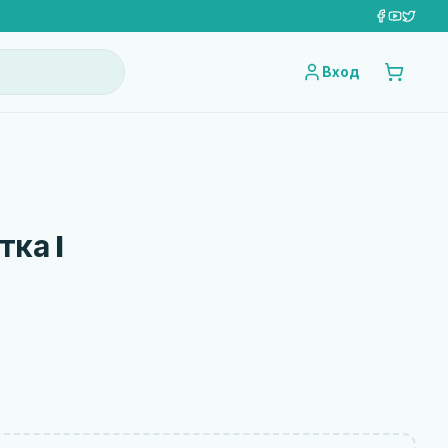
Вход
ка I