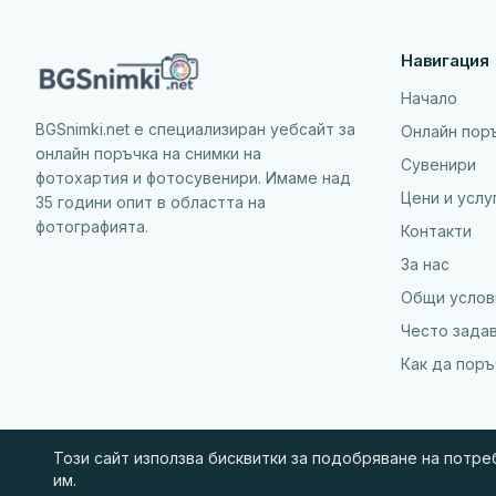
Навигация
Начало
BGSnimki.net е специализиран уебсайт за
Онлайн пор
онлайн поръчка на снимки на
Сувенири
фотохартия и фотосувенири. Имаме над
Цени и услу
35 години опит в областта на
фотографията.
Контакти
За нас
Общи услов
Често зада
Как да пор
Този сайт използва бисквитки за подобряване на потр
им.