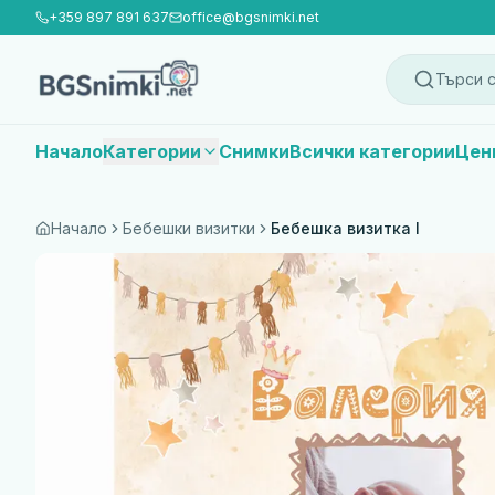
+359 897 891 637
office@bgsnimki.net
Търси с
Начало
Категории
Снимки
Всички категории
Цен
Начало
Бебешки визитки
Бебешка визитка I