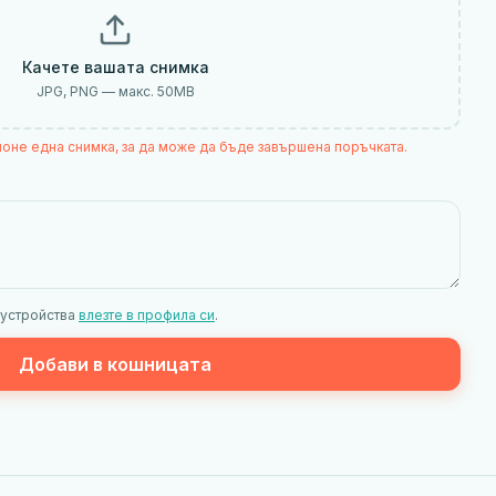
Качете вашата снимка
JPG, PNG — макс.
50
MB
поне една снимка, за да може да бъде завършена поръчката.
 устройства
влезте в профила си
.
Добави в кошницата