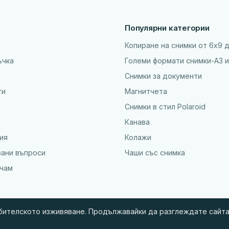
Популярни категории
Копиране на снимки от 6x9 
ъчка
Големи формати снимки-А3 и
Снимки за документи
ги
Магнитчета
Снимки в стил Polaroid
Канава
ия
Колажи
вани въпроси
Чаши със снимка
ъчам
ебителското изживяване. Продължавайки да разглеждате сайта,
© 2010 - 2026 BGSnimki.net — Онлайн поръчка на снимки и фото сувенир