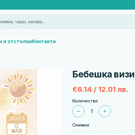
нимки, чаши, канава…
и и отстъпки
Контакти
Бебешка визит
€6.14 / 12.01 лв.
Количество
1
Снимки