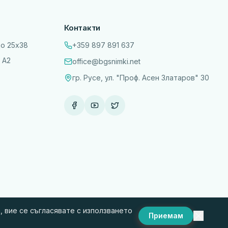
Контакти
до 25х38
+359 897 891 637
 А2
office@bgsnimki.net
гр. Русе, ул. "Проф. Асен Златаров" 30
 вие се съгласявате с използването
Приемам
и