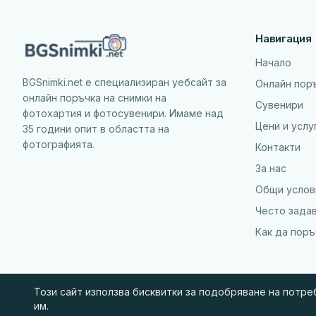
Навигация
Начало
BGSnimki.net е специализиран уебсайт за
Онлайн пор
онлайн поръчка на снимки на
Сувенири
фотохартия и фотосувенири. Имаме над
Цени и услу
35 години опит в областта на
фотографията.
Контакти
За нас
Общи услов
Често зада
Как да пор
Този сайт използва бисквитки за подобряване на потр
им.