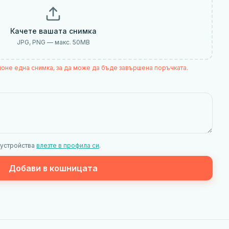
Качете вашата снимка
JPG, PNG — макс.
50
MB
поне една снимка, за да може да бъде завършена поръчката.
 устройства
влезте в профила си
.
Добави в кошницата