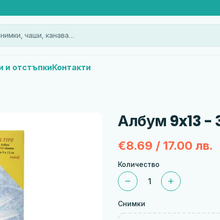
нимки, чаши, канава…
и и отстъпки
Контакти
Албум 9x13 - 
€8.69 / 17.00 лв.
Количество
1
Снимки