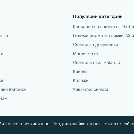
Популярни категории
Копиране на снимки от 6x9 
ъчка
Големи формати снимки-А3 и
Снимки за документи
ги
Магнитчета
Снимки в стил Polaroid
Канава
ия
Колажи
вани въпроси
Чаши със снимка
ъчам
ебителското изживяване. Продължавайки да разглеждате сайта,
© 2010 - 2026 BGSnimki.net — Онлайн поръчка на снимки и фото сувенир