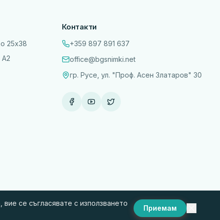
Контакти
до 25х38
+359 897 891 637
 А2
office@bgsnimki.net
гр. Русе, ул. "Проф. Асен Златаров" 30
 вие се съгласявате с използването
Приемам
и