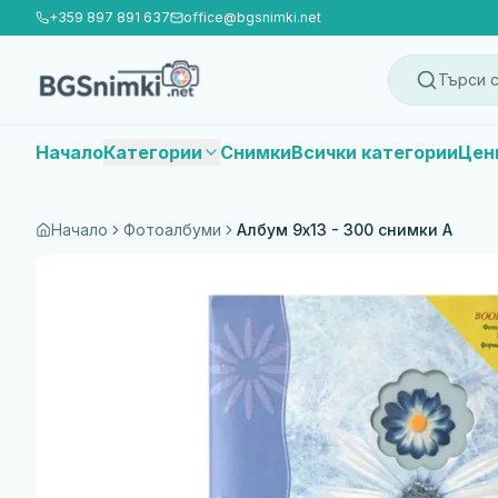
+359 897 891 637
office@bgsnimki.net
Търси с
Начало
Категории
Снимки
Всички категории
Цен
Начало
Фотоалбуми
Албум 9x13 - 300 снимки A