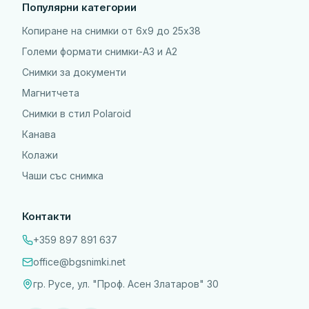
Популярни категории
Копиране на снимки от 6x9 до 25х38
Големи формати снимки-А3 и А2
Снимки за документи
Магнитчета
Снимки в стил Polaroid
Канава
Колажи
Чаши със снимка
Контакти
+359 897 891 637
office@bgsnimki.net
гр. Русе, ул. "Проф. Асен Златаров" 30