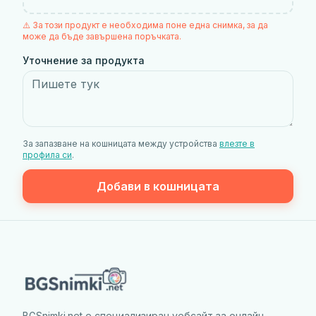
⚠️ За този продукт е необходима поне една снимка, за да
може да бъде завършена поръчката.
Уточнение за продукта
За запазване на кошницата между устройства
влезте в
профила си
.
Добави в кошницата
BGSnimki.net е специализиран уебсайт за онлайн