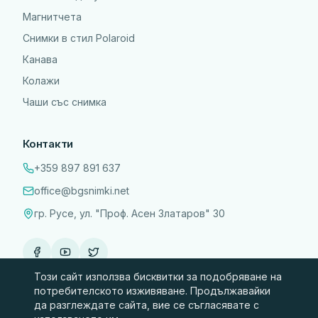
Магнитчета
Снимки в стил Polaroid
Канава
Колажи
Чаши със снимка
Контакти
+359 897 891 637
office@bgsnimki.net
гр. Русе, ул. "Проф. Асен Златаров" 30
Този сайт използва бисквитки за подобряване на
потребителското изживяване. Продължавайки
да разглеждате сайта, вие се съгласявате с