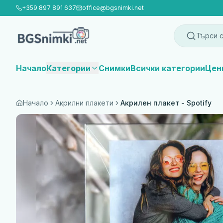
+359 897 891 637
office@bgsnimki.net
Търси с
Начало
Категории
Снимки
Всички категории
Цен
Начало
Акрилни плакети
Акрилен плакет - Spotify