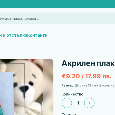
нимки, чаши, канава…
и и отстъпки
Контакти
Акрилен плаке
€9.20 / 17.99 лв.
Размер:
Ширина 13 см • Височина 
Количество
1
Снимки