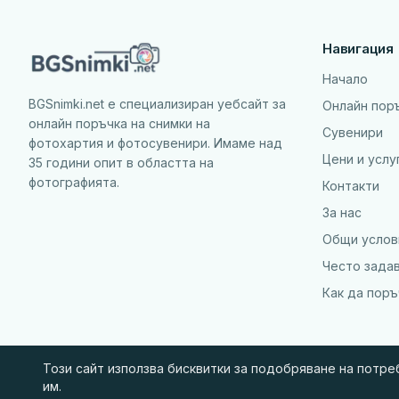
Навигация
Начало
BGSnimki.net е специализиран уебсайт за
Онлайн пор
онлайн поръчка на снимки на
Сувенири
фотохартия и фотосувенири. Имаме над
Цени и услу
35 години опит в областта на
фотографията.
Контакти
За нас
Общи услов
Често зада
Как да пор
Този сайт използва бисквитки за подобряване на потр
им.