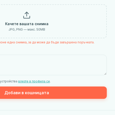
Качете вашата снимка
JPG, PNG — макс.
50
MB
поне една снимка, за да може да бъде завършена поръчката.
 устройства
влезте в профила си
.
Добави в кошницата