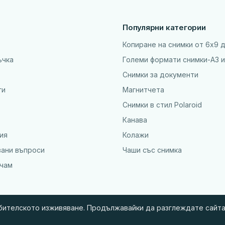
Популярни категории
Копиране на снимки от 6x9 
ъчка
Големи формати снимки-А3 и
Снимки за документи
ги
Магнитчета
Снимки в стил Polaroid
Канава
ия
Колажи
вани въпроси
Чаши със снимка
ъчам
ебителското изживяване. Продължавайки да разглеждате сайта,
© 2010 - 2026 BGSnimki.net — Онлайн поръчка на снимки и фото сувенир