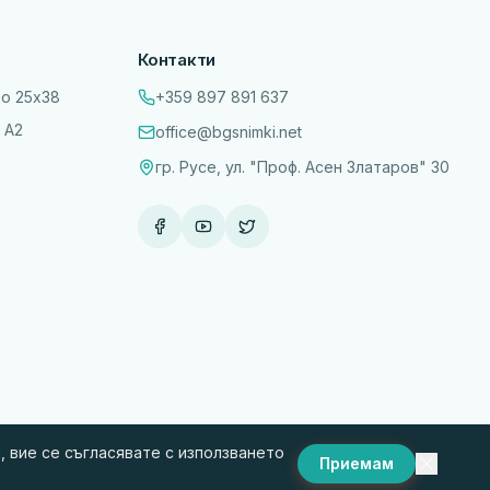
Контакти
до 25х38
+359 897 891 637
 А2
office@bgsnimki.net
гр. Русе, ул. "Проф. Асен Златаров" 30
 вие се съгласявате с използването
Приемам
и