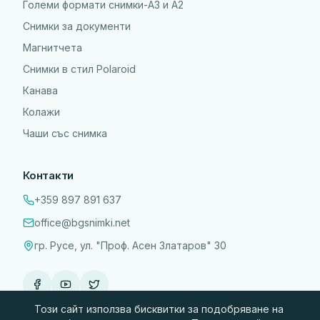
Големи формати снимки-А3 и А2
Снимки за документи
Магнитчета
Снимки в стил Polaroid
Канава
Колажи
Чаши със снимка
Контакти
+359 897 891 637
office@bgsnimki.net
гр. Русе, ул. "Проф. Асен Златаров" 30
Този сайт използва бисквитки за подобряване на