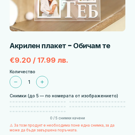
Акрилен плакет - Обичам те
€9.20 / 17.99 лв.
Количество
1
Снимки
(до 5 — по номерата от изображението)
Избери снимка
1
Избери снимка
2
1
2
Избери снимка
3
Избери снимка
4
3
4
Избери снимка
5
5
0
/
5
снимки качени
⚠️ За този продукт е необходима поне една снимка, за да
може да бъде завършена поръчката.