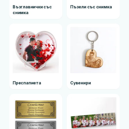
Възглавнички със
Пъзели със снимка
снимка
Преспапиета
Сувенири