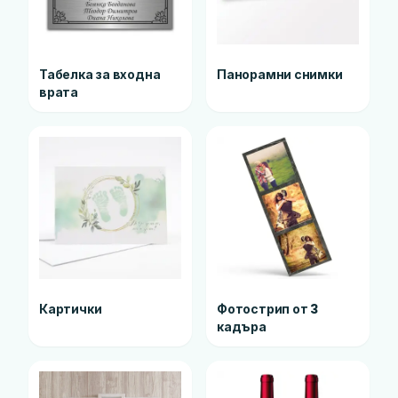
Табелка за входна
Панорамни снимки
врата
Картички
Фотострип от 3
кадъра