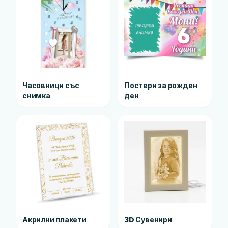
Часовници със
Постери за рожден
снимка
ден
Акрилни плакети
3D Сувенири