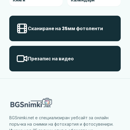
Книги
Календари
Сканиране на 35мм фотоленти
Презапис на видео
BGSnimki.net е специализиран уебсайт за онлайн
поръчка на снимки на фотохартия и фотосувенири.