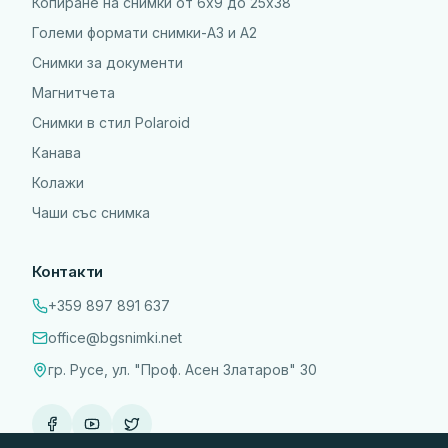
Копиране на снимки от 6x9 до 25х38
Големи формати снимки-А3 и А2
Снимки за документи
Магнитчета
Снимки в стил Polaroid
Канава
Колажи
Чаши със снимка
Контакти
+359 897 891 637
office@bgsnimki.net
гр. Русе, ул. "Проф. Асен Златаров" 30