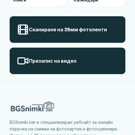
Книги
Календари
Сканиране на 35мм фотоленти
Презапис на видео
BGSnimki.net е специализиран уебсайт за онлайн
поръчка на снимки на фотохартия и фотосувенири.