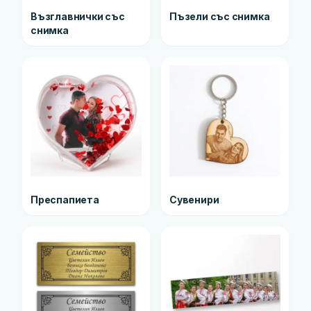
Възглавнички със
Пъзели със снимка
снимка
Преспапиета
Сувенири