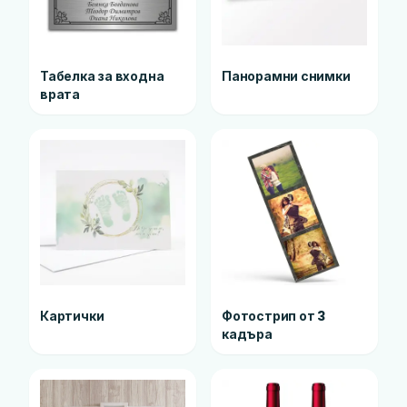
Табелка за входна
Панорамни снимки
врата
Картички
Фотострип от 3
кадъра