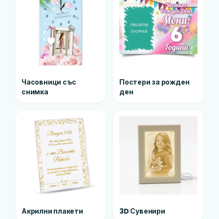
Часовници със
Постери за рожден
снимка
ден
Акрилни плакети
3D Сувенири