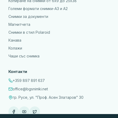
Копиране на снимки от 6x9 до 25х38
Големи формати снимки-А3 и А2
Снимки за документи
Магнитчета
Снимки в стил Polaroid
Канава
Колажи
Чаши със снимка
Контакти
+359 897 891 637
office@bgsnimki.net
гр. Русе, ул. "Проф. Асен Златаров" 30