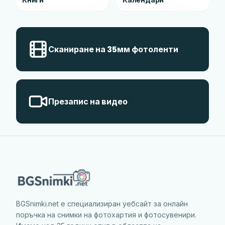
Книги
Календари
Сканиране на 35мм фотоленти
Презапис на видео
BGSnimki.net е специализиран уебсайт за онлайн
поръчка на снимки на фотохартия и фотосувенири.