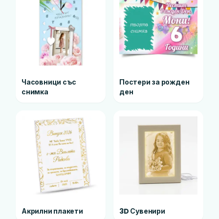
Часовници със
Постери за рожден
снимка
ден
Акрилни плакети
3D Сувенири