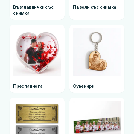
Възглавнички със
Пъзели със снимка
снимка
Преспапиета
Сувенири