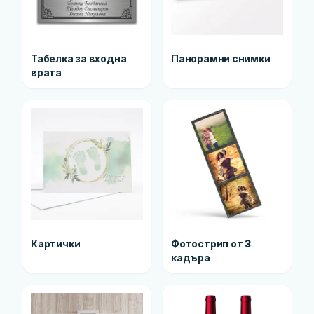
Табелка за входна
Панорамни снимки
врата
Картички
Фотострип от 3
кадъра