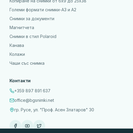
Копиране на снимки от 6x9 до 25х38
Големи формати снимки-А3 и А2
Снимки за документи
Магнитчета
Снимки в стил Polaroid
Канава
Колажи
Чаши със снимка
Контакти
+359 897 891 637
office@bgsnimki.net
гр. Русе, ул. "Проф. Асен Златаров" 30