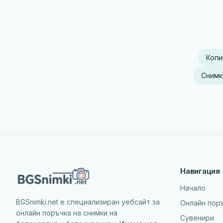
Копи
Снимк
Навигация
Начало
BGSnimki.net е специализиран уебсайт за
Онлайн пор
онлайн поръчка на снимки на
Сувенири