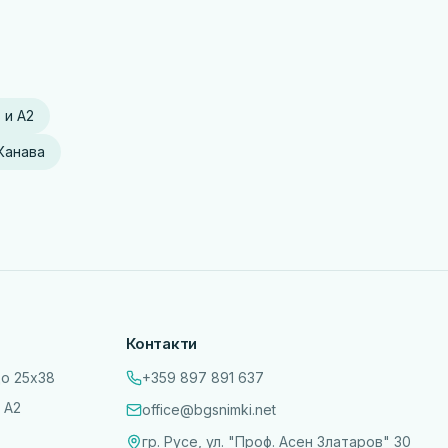
 и А2
Канава
Контакти
до 25х38
+359 897 891 637
 А2
office@bgsnimki.net
гр. Русе, ул. "Проф. Асен Златаров" 30