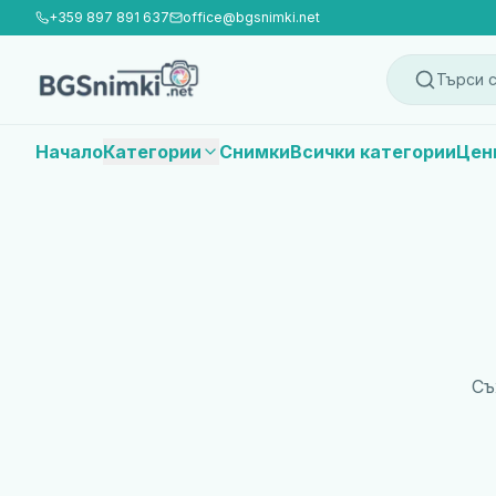
+359 897 891 637
office@bgsnimki.net
Търси с
Начало
Категории
Снимки
Всички категории
Цен
Съ