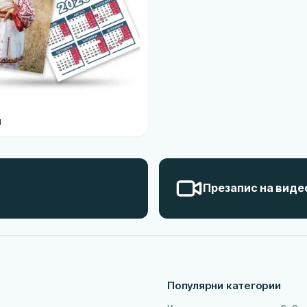
и
Презапис на виде
Популярни категории