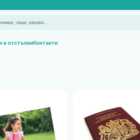
нимки, чаши, канава…
и и отстъпки
Контакти