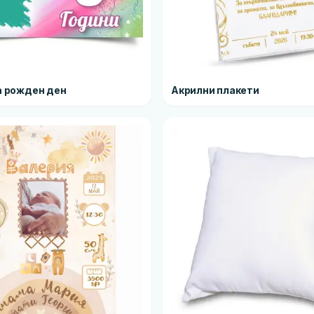
а рожден ден
Акрилни плакети