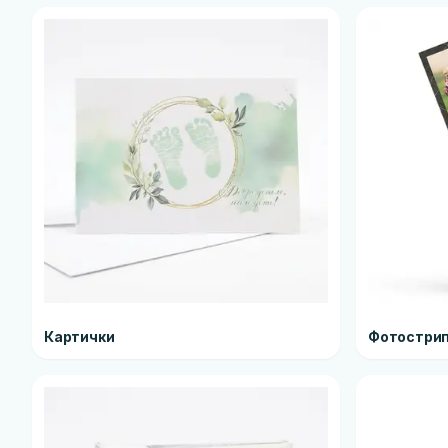
Картички
Фотострип