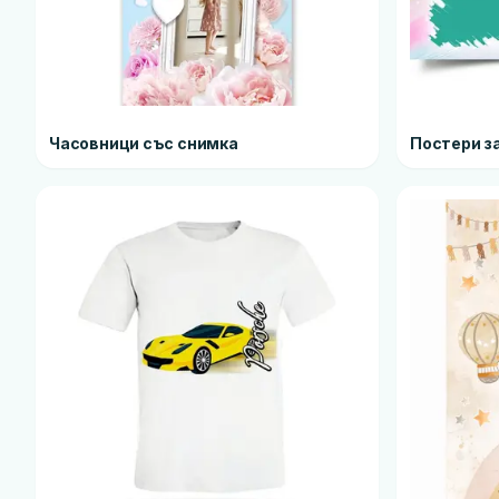
Часовници със снимка
Постери з