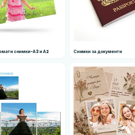
рмати снимки-А3 и А2
Снимки за документи