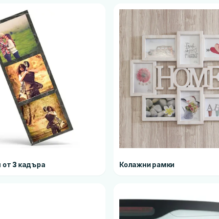
 от 3 кадъра
Колажни рамки