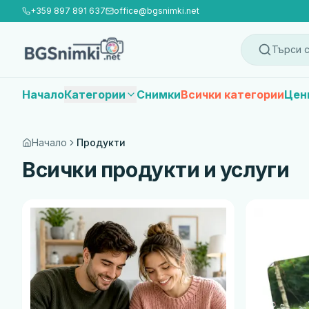
+359 897 891 637
office@bgsnimki.net
Търси с
Начало
Категории
Снимки
Всички категории
Цен
Начало
Продукти
Всички продукти и услуги