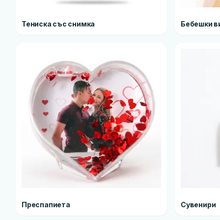
Тениска със снимка
Бебешки в
Преспапиета
Сувенири