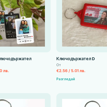
ключодържател
Ключодържател D
От
0 лв.
€2.56 / 5.01 лв.
Разгледай