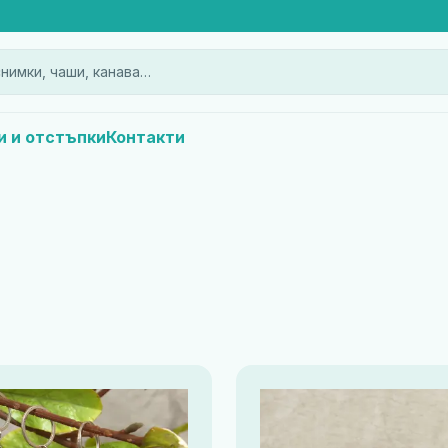
нимки, чаши, канава…
и и отстъпки
Контакти