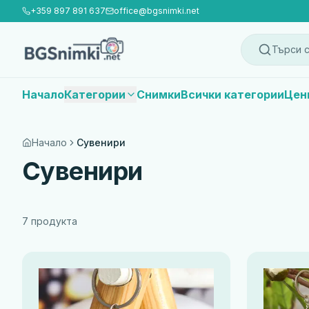
+359 897 891 637
office@bgsnimki.net
Търси с
Начало
Категории
Снимки
Всички категории
Цен
Начало
Сувенири
Сувенири
7
продукта