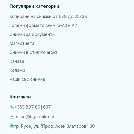
Популярни категории
Копиране на снимки от 6x9 до 25х38
Големи формати снимки-А3 и А2
Снимки за документи
Магнитчета
Снимки в стил Polaroid
Канава
Колажи
Чаши със снимка
Контакти
+359 897 891 637
office@bgsnimki.net
гр. Русе, ул. "Проф. Асен Златаров" 30